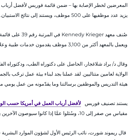
يزيد عدد موظفيها على 500 موظف، ويستند إلى نتائج الاستبيان.
ويعمل بالمعهد أكثر من ‎3,100 موظف يقدمون خدمات طبية وعلاجية وتعليمية وبحثية ومجتمعية لما يقرب من ‎30,000 مريض وطالب مختلف كل عام.
الولاية لعامين متتاليين. لقد عملنا بجد لبناء بيئة عمل ترحّب بال
هيئة التدريس والموظفين برسالتنا وما يقدّمونه من عمل يومي م
يستند تصنيف فوربس ‏
لأفضل أرباب العمل في أمريكا حسب الولا
مقياس من صفر إلى 10، وسُئلوا عمَّا إذا كانوا سيوصون الآخرين بمكان عملهم. أخذ الاستطلاع في الحسبان أيضًا آراء أصدقاء الموظفين وأفراد أسرهم، إلى جانب تقييمات العاملين في نفس القطاع.