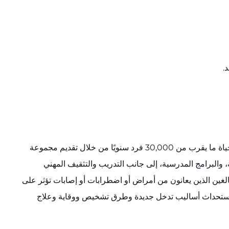
.
يُعد معهد Kennedy Krieger منظمة غير ربحية معروفة عالميًا، يقع في منطقة بالتيمور/واشنطن العاصمة الكبرى، ويُحدث تأثيرًا في حياة ما يقرب من 30,000 فرد سنويًا من خلال تقديم مجموعة
 والبرامج المدرسية، إلى جانب التدريب والتثقيف المهني
ة من الخدمات للأطفال والمراهقين والبالغين الذين يعانون من أمراض أو اضطرابات أو إصابات تؤثر على
مع استحداث أساليب تدخل جديدة وطرق تشخيص ووقاية وعلاج