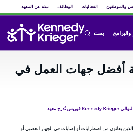
يس والموظفين
الفعاليات
الوظائف
نبذة عن المعهد
قائمة
افتح
 والبرامج
بحث
قائمة
النظام
البحث
Kennedy Krie ضمن قائمة أفضل جهات العمل في
مسار
ى التوالي
التنقل
ياة المرضى الذين يعانون من اضطرابات أو إصابات في الجهاز العصبي أو