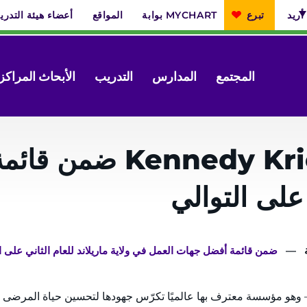
أريد
تبرع
بوابة MYCHART
المواقع
أعضاء هيئة التدر
المجتمع
المدارس
التدريب
الأبحاث
المراكز
فوربس تُدرج معهد ger
 على التوالي
فوربس تُدرج معهد Kennedy Krieger ضمن قائمة أفضل جهات العمل في ولاية ماريلاند للعام الثاني عل
اختير معهد Kennedy Krieger – وهو مؤسسة معترف بها عالميًا تكرّس جهودها لتحسين ح