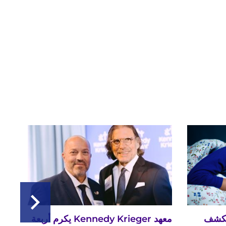
 تكشف
معهد ‪Kennedy Krieger‬​​​​​​​ يكرم أربعة
إرث 