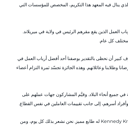
اية ماريلاند لعام 2025. ويُعد هذا العام الثاني على التوالي الذي ينال فيه المعهد هذا التكريم، المخصص للمؤسسات التي
Kennedy  في المرتبة رقم 39 على قائمة فوربس لأفضل أرباب العمل في ولاية ميريلاند، والمرتبة رقم 19 بين أرباب العمل الذين يقع مقرهم الرئيس في ولاية في ميريلاند.
اصل على دكتوراه الطب، ودكتوراه الفلسفة، والرئيس والمدير التنفيذي لمعهد Kennedy Krieger: "إنه لشرف كبير أن نحظى بالتقدير بوصفنا أحد أفضل أرباب العمل في
انا وطلابنا وعائلاتهم. وهذه الجائزة تجسّد ثمرة التزام أعضاء
مختلفة في جميع أنحاء البلاد. وقيَّم المشاركون جهات عملهم على
قال ريموند شورت، نائب الرئيس الأول لشؤون الموارد البشرية في معهد Kennedy Krieger: "ندرك جميعًا أن العمل في معهد Kennedy Krieger له طابع مميز. نحن نشعر بذلك كل يوم، ومن