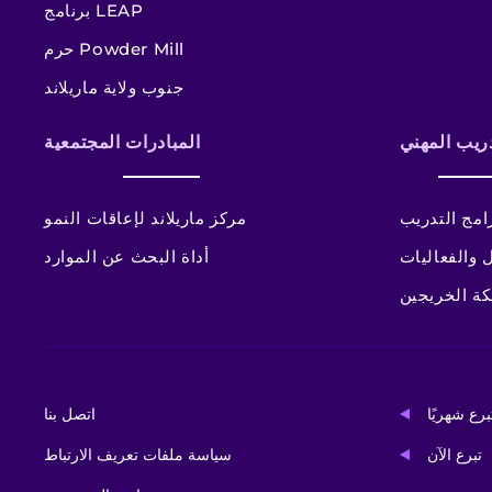
برنامج LEAP
حرم Powder Mill
جنوب ولاية ماريلاند
دريب المهني
المبادرات المجتمعية
امج التدريب
مركز ماريلاند لإعاقات النمو
 والفعاليات
أداة البحث عن الموارد
ة الخريجين
برع شهريًا
اتصل بنا
تبرع الآن
سياسة ملفات تعريف الارتباط