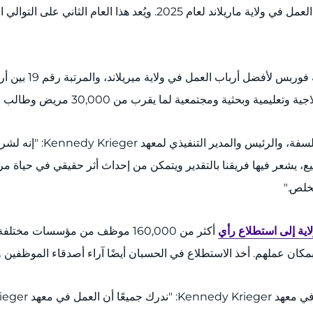
المعرضين لخطر الإصابة بها – ضمن قائمة فوربس لأفضل أرباب العمل في ول
صُنف معهد Krieger
وقال د/ براد شلاغجار، الح
جميع، يشعر فيها فريقنا بالتقدير ويتمكن من إحداث أثر حقيقي في حياة مرض
خلص."
ية إلى استطلاع رأي
أكثر من ‎160,000 موظف من مؤسسات 